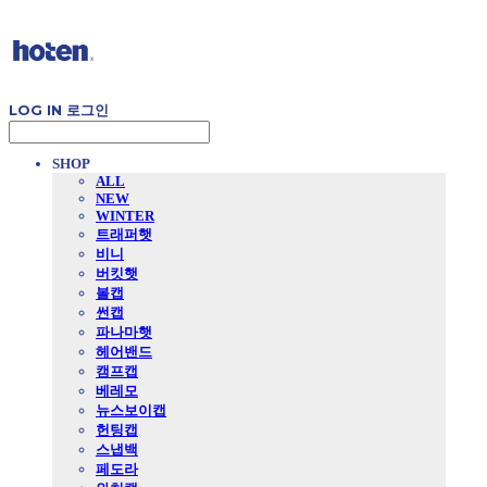
LOG IN
로그인
SHOP
ALL
NEW
WINTER
트래퍼햇
비니
버킷햇
볼캡
썬캡
파나마햇
헤어밴드
캠프캡
베레모
뉴스보이캡
헌팅캡
스냅백
페도라