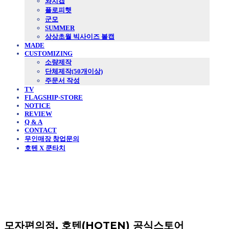
와치캡
플로피햇
군모
SUMMER
상상초월 빅사이즈 볼캡
MADE
CUSTOMIZING
소량제작
단체제작(50개이상)
주문서 작성
TV
FLAGSHIP-STORE
NOTICE
REVIEW
Q & A
CONTACT
무인매장 창업문의
호텐 X 쿤타치
모자편의점, 호텐(HOTEN) 공식스토어