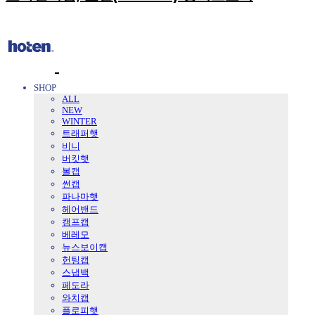
SHOP
ALL
NEW
WINTER
트래퍼햇
비니
버킷햇
볼캡
썬캡
파나마햇
헤어밴드
캠프캡
베레모
뉴스보이캡
헌팅캡
스냅백
페도라
와치캡
플로피햇