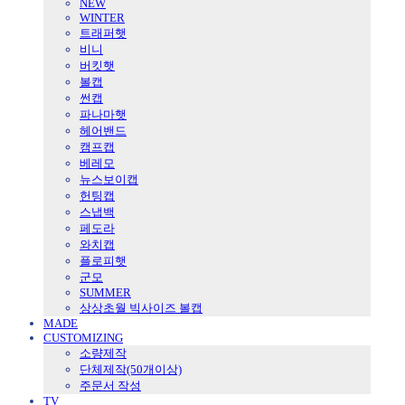
NEW
WINTER
트래퍼햇
비니
버킷햇
볼캡
썬캡
파나마햇
헤어밴드
캠프캡
베레모
뉴스보이캡
헌팅캡
스냅백
페도라
와치캡
플로피햇
군모
SUMMER
상상초월 빅사이즈 볼캡
MADE
CUSTOMIZING
소량제작
단체제작(50개이상)
주문서 작성
TV