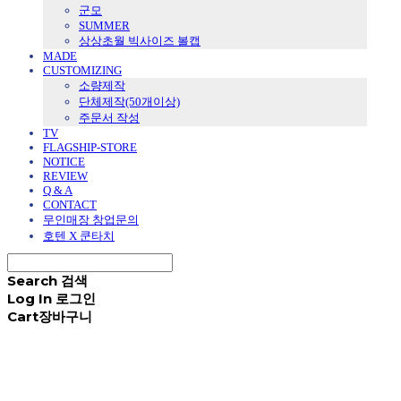
군모
SUMMER
상상초월 빅사이즈 볼캡
MADE
CUSTOMIZING
소량제작
단체제작(50개이상)
주문서 작성
TV
FLAGSHIP-STORE
NOTICE
REVIEW
Q & A
CONTACT
무인매장 창업문의
호텐 X 쿤타치
Search
검색
Log In
로그인
Cart
장바구니