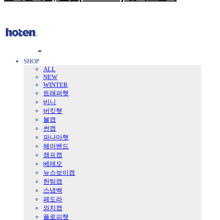
SHOP
ALL
NEW
WINTER
트래퍼햇
비니
버킷햇
볼캡
썬캡
파나마햇
헤어밴드
캠프캡
베레모
뉴스보이캡
헌팅캡
스냅백
페도라
와치캡
플로피햇