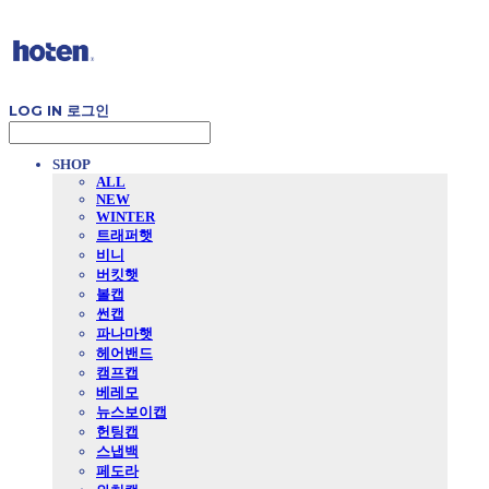
LOG IN
로그인
SHOP
ALL
NEW
WINTER
트래퍼햇
비니
버킷햇
볼캡
썬캡
파나마햇
헤어밴드
캠프캡
베레모
뉴스보이캡
헌팅캡
스냅백
페도라