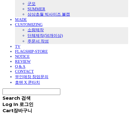
군모
SUMMER
상상초월 빅사이즈 볼캡
MADE
CUSTOMIZING
소량제작
단체제작(50개이상)
주문서 작성
TV
FLAGSHIP-STORE
NOTICE
REVIEW
Q & A
CONTACT
무인매장 창업문의
호텐 X 쿤타치
Search
검색
Log In
로그인
Cart
장바구니