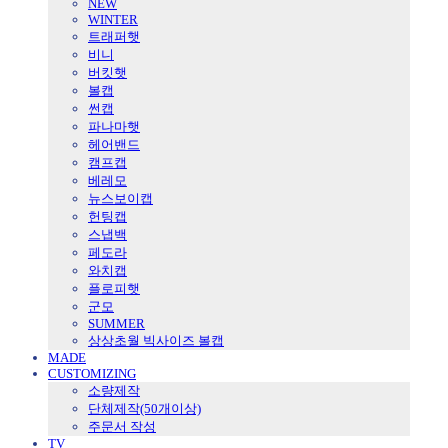
NEW
WINTER
트래퍼햇
비니
버킷햇
볼캡
썬캡
파나마햇
헤어밴드
캠프캡
베레모
뉴스보이캡
헌팅캡
스냅백
페도라
와치캡
플로피햇
군모
SUMMER
상상초월 빅사이즈 볼캡
MADE
CUSTOMIZING
소량제작
단체제작(50개이상)
주문서 작성
TV