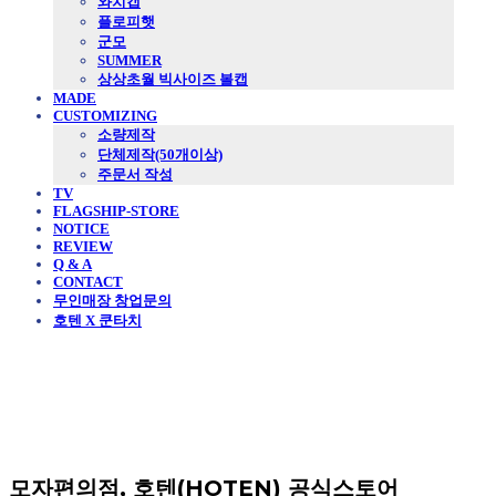
와치캡
플로피햇
군모
SUMMER
상상초월 빅사이즈 볼캡
MADE
CUSTOMIZING
소량제작
단체제작(50개이상)
주문서 작성
TV
FLAGSHIP-STORE
NOTICE
REVIEW
Q & A
CONTACT
무인매장 창업문의
호텐 X 쿤타치
모자편의점, 호텐(HOTEN) 공식스토어