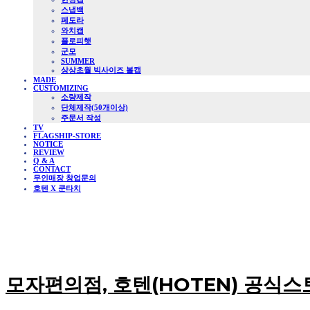
스냅백
페도라
와치캡
플로피햇
군모
SUMMER
상상초월 빅사이즈 볼캡
MADE
CUSTOMIZING
소량제작
단체제작(50개이상)
주문서 작성
TV
FLAGSHIP-STORE
NOTICE
REVIEW
Q & A
CONTACT
무인매장 창업문의
호텐 X 쿤타치
모자편의점, 호텐(HOTEN) 공식스