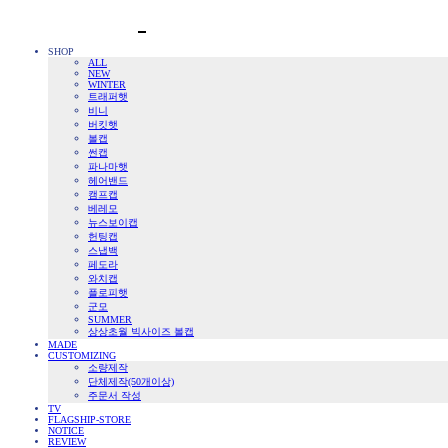
SHOP
ALL
NEW
WINTER
트래퍼햇
비니
버킷햇
볼캡
썬캡
파나마햇
헤어밴드
캠프캡
베레모
뉴스보이캡
헌팅캡
스냅백
페도라
와치캡
플로피햇
군모
SUMMER
상상초월 빅사이즈 볼캡
MADE
CUSTOMIZING
소량제작
단체제작(50개이상)
주문서 작성
TV
FLAGSHIP-STORE
NOTICE
REVIEW