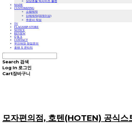
상상초월 빅사이즈 볼캡
MADE
CUSTOMIZING
소량제작
단체제작(50개이상)
주문서 작성
TV
FLAGSHIP-STORE
NOTICE
REVIEW
Q & A
CONTACT
무인매장 창업문의
호텐 X 쿤타치
Search
검색
Log In
로그인
Cart
장바구니
모자편의점, 호텐(HOTEN) 공식스