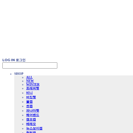
LOG IN
로그인
SHOP
ALL
NEW
WINTER
트래퍼햇
비니
버킷햇
볼캡
썬캡
파나마햇
헤어밴드
캠프캡
베레모
뉴스보이캡
헌팅캡