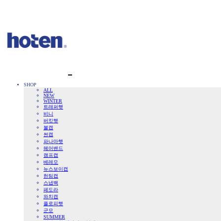
SHOP
ALL
NEW
WINTER
트래퍼햇
비니
버킷햇
볼캡
썬캡
파나마햇
헤어밴드
캠프캡
베레모
뉴스보이캡
헌팅캡
스냅백
페도라
와치캡
플로피햇
군모
SUMMER