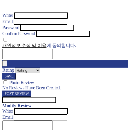
Writer
Email
Password
Confirm Password
개인정보 수집 및 이용
에 동의합니다.
Rating
SAVE
Photo Review
No Reviews Have Been Created.
POST REVIEW
Modify Review
Writer
Email