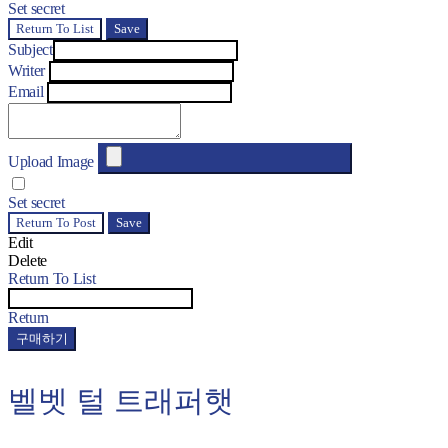
Set secret
Return To List
Save
Subject
Writer
Email
Upload Image
Set secret
Return To Post
Save
Edit
Delete
Return To List
Return
구매하기
벨벳 털 트래퍼햇