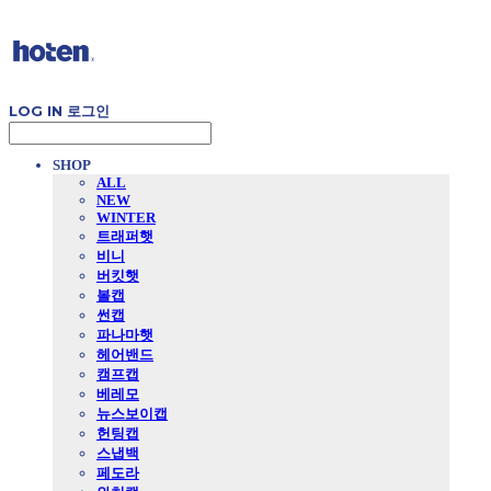
LOG IN
로그인
SHOP
ALL
NEW
WINTER
트래퍼햇
비니
버킷햇
볼캡
썬캡
파나마햇
헤어밴드
캠프캡
베레모
뉴스보이캡
헌팅캡
스냅백
페도라