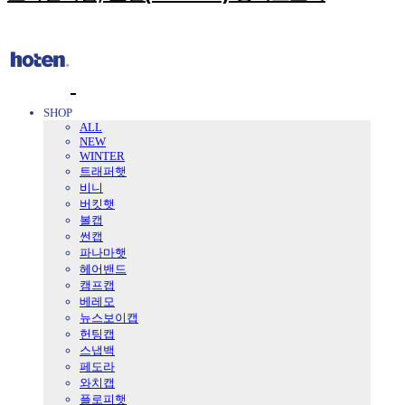
SHOP
ALL
NEW
WINTER
트래퍼햇
비니
버킷햇
볼캡
썬캡
파나마햇
헤어밴드
캠프캡
베레모
뉴스보이캡
헌팅캡
스냅백
페도라
와치캡
플로피햇