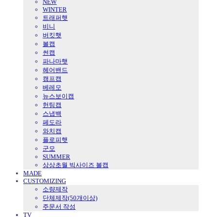
NEW
WINTER
트래퍼햇
비니
버킷햇
볼캡
썬캡
파나마햇
헤어밴드
캠프캡
베레모
뉴스보이캡
헌팅캡
스냅백
페도라
와치캡
플로피햇
군모
SUMMER
상상초월 빅사이즈 볼캡
MADE
CUSTOMIZING
소량제작
단체제작(50개이상)
주문서 작성
TV