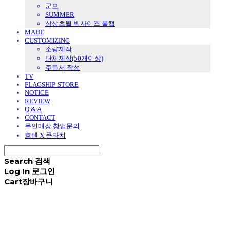
군모
SUMMER
상상초월 빅사이즈 볼캡
MADE
CUSTOMIZING
소량제작
단체제작(50개이상)
주문서 작성
TV
FLAGSHIP-STORE
NOTICE
REVIEW
Q & A
CONTACT
무인매장 창업문의
호텐 X 쿤타치
Search
검색
Log In
로그인
Cart
장바구니