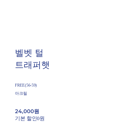
벨벳 털
트래퍼햇
FREE(56-59)
아크릴
24,000원
기본 할인
0원