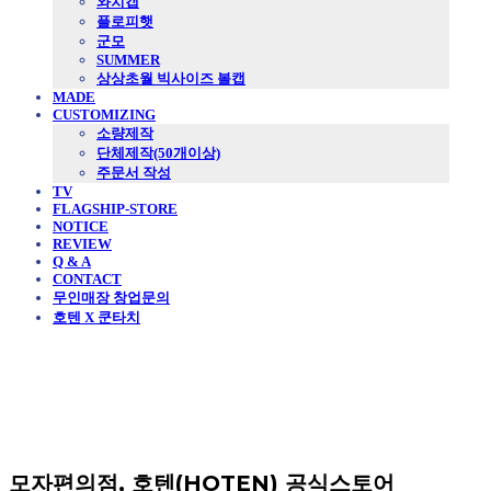
와치캡
플로피햇
군모
SUMMER
상상초월 빅사이즈 볼캡
MADE
CUSTOMIZING
소량제작
단체제작(50개이상)
주문서 작성
TV
FLAGSHIP-STORE
NOTICE
REVIEW
Q & A
CONTACT
무인매장 창업문의
호텐 X 쿤타치
모자편의점, 호텐(HOTEN) 공식스토어