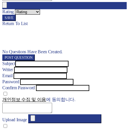
Rating
SAVE
Return To List
No Questions Have Been Created.
POST QUESTION
Subject
Writer
Email
Password
Confirm Password
개인정보 수집 및 이용
에 동의합니다.
Upload Image