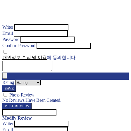
Writer
Email
Password
Confirm Password
개인정보 수집 및 이용
에 동의합니다.
Rating
SAVE
Photo Review
No Reviews Have Been Created.
POST REVIEW
Modify Review
Writer
Email