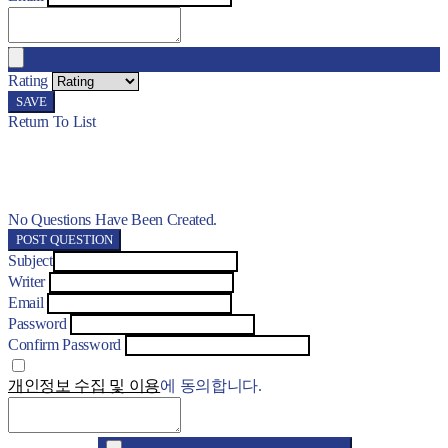
Rating
SAVE
Return To List
No Questions Have Been Created.
POST QUESTION
Subject
Writer
Email
Password
Confirm Password
개인정보 수집 및 이용
에 동의합니다.