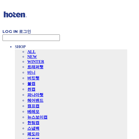
LOG IN
로그인
SHOP
ALL
NEW
WINTER
트래퍼햇
비니
버킷햇
볼캡
썬캡
파나마햇
헤어밴드
캠프캡
베레모
뉴스보이캡
헌팅캡
스냅백
페도라