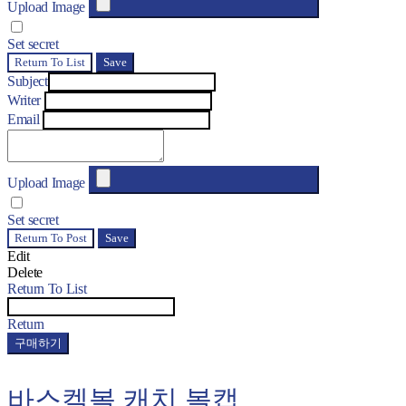
Upload Image
Set secret
Return To List
Save
Subject
Writer
Email
Upload Image
Set secret
Return To Post
Save
Edit
Delete
Return To List
Return
구매하기
바스켈볼 캐치 볼캡