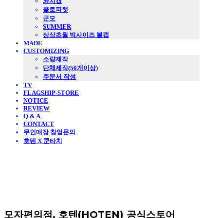
와치캡
플로피햇
군모
SUMMER
상상초월 빅사이즈 볼캡
MADE
CUSTOMIZING
소량제작
단체제작(50개이상)
주문서 작성
TV
FLAGSHIP-STORE
NOTICE
REVIEW
Q & A
CONTACT
무인매장 창업문의
호텐 X 쿤타치
모자편의점, 호텐(HOTEN) 공식스토어