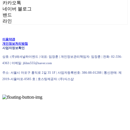
카카오톡
네이버 블로그
밴드
라인
이용약관
개인정보처리방침
사업자정보확인
상호: (주)래셔널하이엔드 | 대표: 임장훈 | 개인정보관리책임자: 임장훈 | 전화: 02-336-
4363 | 이메일: jhlim555@naver.com
주소: 서울시 마포구 홍익로 2길 35 1F | 사업자등록번호:
386-88-01288
| 통신판매:
제
2019-서울마포-0585 호
| 호스팅제공자: (주)식스샵