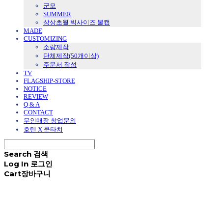
군모
SUMMER
상상초월 빅사이즈 볼캡
MADE
CUSTOMIZING
소량제작
단체제작(50개이상)
주문서 작성
TV
FLAGSHIP-STORE
NOTICE
REVIEW
Q & A
CONTACT
무인매장 창업문의
호텐 X 쿤타치
Search
검색
Log In
로그인
Cart
장바구니