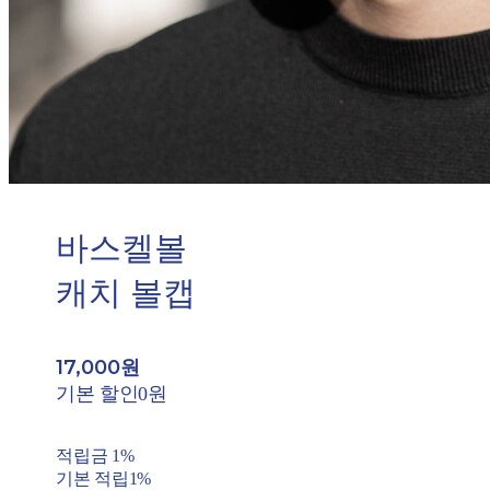
바스켈볼
캐치 볼캡
17,000원
기본 할인
0원
적립금
1%
기본 적립
1%