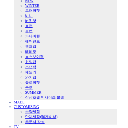
NEW
WINTER
트래퍼햇
비니
버킷햇
볼캡
썬캡
파나마햇
헤어밴드
캠프캡
베레모
뉴스보이캡
헌팅캡
스냅백
페도라
와치캡
플로피햇
군모
SUMMER
상상초월 빅사이즈 볼캡
MADE
CUSTOMIZING
소량제작
단체제작(50개이상)
주문서 작성
TV