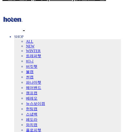
SHOP
ALL
NEW
WINTER
트래퍼햇
비니
버킷햇
볼캡
썬캡
파나마햇
헤어밴드
캠프캡
베레모
뉴스보이캡
헌팅캡
스냅백
페도라
와치캡
플로피햇