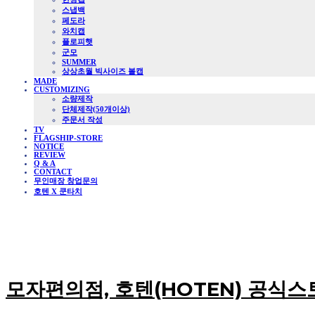
스냅백
페도라
와치캡
플로피햇
군모
SUMMER
상상초월 빅사이즈 볼캡
MADE
CUSTOMIZING
소량제작
단체제작(50개이상)
주문서 작성
TV
FLAGSHIP-STORE
NOTICE
REVIEW
Q & A
CONTACT
무인매장 창업문의
호텐 X 쿤타치
모자편의점, 호텐(HOTEN) 공식스