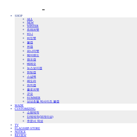
SHOP
ALL
NEW
WINTER
트래퍼햇
비니
버킷햇
볼캡
썬캡
파나마햇
헤어밴드
캠프캡
베레모
뉴스보이캡
헌팅캡
스냅백
페도라
와치캡
플로피햇
군모
SUMMER
상상초월 빅사이즈 볼캡
MADE
CUSTOMIZING
소량제작
단체제작(50개이상)
주문서 작성
TV
FLAGSHIP-STORE
NOTICE
REVIEW