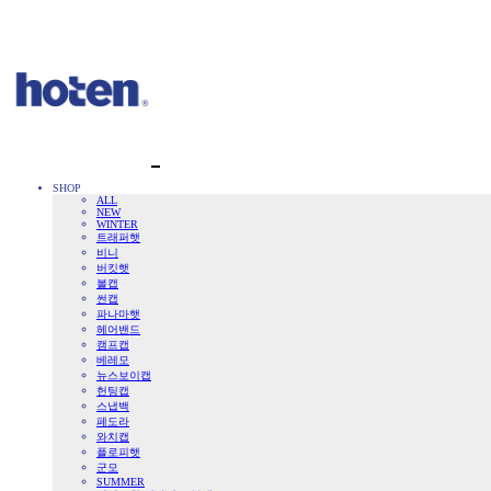
SHOP
ALL
NEW
WINTER
트래퍼햇
비니
버킷햇
볼캡
썬캡
파나마햇
헤어밴드
캠프캡
베레모
뉴스보이캡
헌팅캡
스냅백
페도라
와치캡
플로피햇
군모
SUMMER