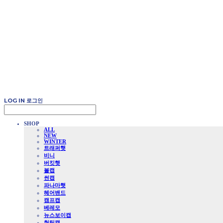
LOG IN
로그인
SHOP
ALL
NEW
WINTER
트래퍼햇
비니
버킷햇
볼캡
썬캡
파나마햇
헤어밴드
캠프캡
베레모
뉴스보이캡
헌팅캡