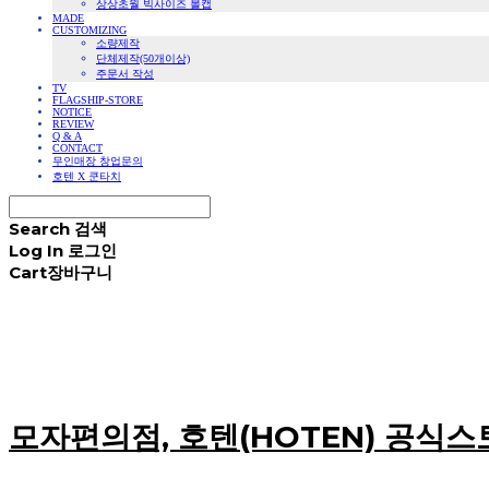
상상초월 빅사이즈 볼캡
MADE
CUSTOMIZING
소량제작
단체제작(50개이상)
주문서 작성
TV
FLAGSHIP-STORE
NOTICE
REVIEW
Q & A
CONTACT
무인매장 창업문의
호텐 X 쿤타치
Search
검색
Log In
로그인
Cart
장바구니
모자편의점, 호텐(HOTEN) 공식스