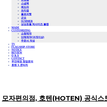
스냅백
페도라
와치캡
플로피햇
군모
SUMMER
상상초월 빅사이즈 볼캡
MADE
CUSTOMIZING
소량제작
단체제작(50개이상)
주문서 작성
TV
FLAGSHIP-STORE
NOTICE
REVIEW
Q & A
CONTACT
무인매장 창업문의
호텐 X 쿤타치
모자편의점, 호텐(HOTEN) 공식스