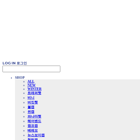
LOG IN
로그인
SHOP
ALL
NEW
WINTER
트래퍼햇
비니
버킷햇
볼캡
썬캡
파나마햇
헤어밴드
캠프캡
베레모
뉴스보이캡
헌팅캡