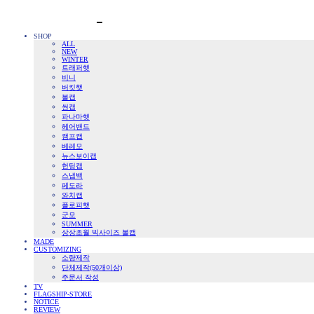
SHOP
ALL
NEW
WINTER
트래퍼햇
비니
버킷햇
볼캡
썬캡
파나마햇
헤어밴드
캠프캡
베레모
뉴스보이캡
헌팅캡
스냅백
페도라
와치캡
플로피햇
군모
SUMMER
상상초월 빅사이즈 볼캡
MADE
CUSTOMIZING
소량제작
단체제작(50개이상)
주문서 작성
TV
FLAGSHIP-STORE
NOTICE
REVIEW