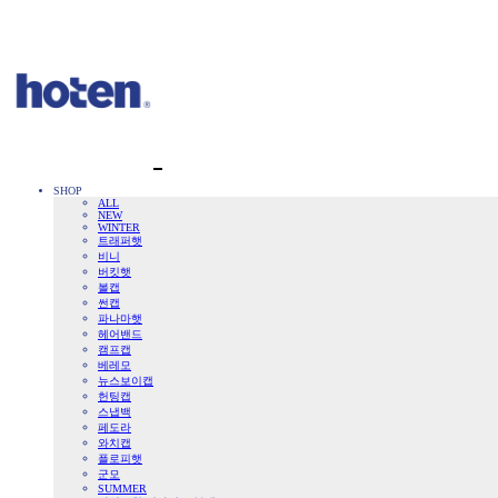
SHOP
ALL
NEW
WINTER
트래퍼햇
비니
버킷햇
볼캡
썬캡
파나마햇
헤어밴드
캠프캡
베레모
뉴스보이캡
헌팅캡
스냅백
페도라
와치캡
플로피햇
군모
SUMMER