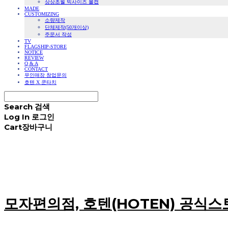
상상초월 빅사이즈 볼캡
MADE
CUSTOMIZING
소량제작
단체제작(50개이상)
주문서 작성
TV
FLAGSHIP-STORE
NOTICE
REVIEW
Q & A
CONTACT
무인매장 창업문의
호텐 X 쿤타치
Search
검색
Log In
로그인
Cart
장바구니
모자편의점, 호텐(HOTEN) 공식스