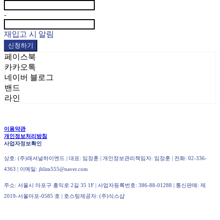
-
재입고 시 알림
신청하기
페이스북
카카오톡
네이버 블로그
밴드
라인
이용약관
개인정보처리방침
사업자정보확인
상호: (주)래셔널하이엔드 | 대표: 임장훈 | 개인정보관리책임자: 임장훈 | 전화: 02-336-
4363 | 이메일: jhlim555@naver.com
주소: 서울시 마포구 홍익로 2길 35 1F | 사업자등록번호:
386-88-01288
| 통신판매:
제
2019-서울마포-0585 호
| 호스팅제공자: (주)식스샵