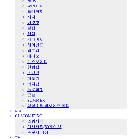
NEW
WINTER
트래퍼햇
비니
버킷햇
볼캡
썬캡
파나마햇
헤어밴드
캠프캡
베레모
뉴스보이캡
헌팅캡
스냅백
페도라
와치캡
플로피햇
군모
SUMMER
상상초월 빅사이즈 볼캡
MADE
CUSTOMIZING
소량제작
단체제작(50개이상)
주문서 작성
TV