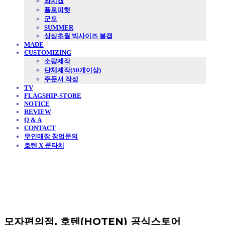
와치캡
플로피햇
군모
SUMMER
상상초월 빅사이즈 볼캡
MADE
CUSTOMIZING
소량제작
단체제작(50개이상)
주문서 작성
TV
FLAGSHIP-STORE
NOTICE
REVIEW
Q & A
CONTACT
무인매장 창업문의
호텐 X 쿤타치
모자편의점, 호텐(HOTEN) 공식스토어