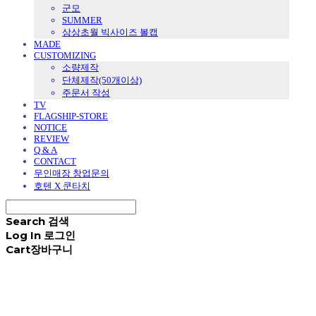
군모
SUMMER
상상초월 빅사이즈 볼캡
MADE
CUSTOMIZING
소량제작
단체제작(50개이상)
주문서 작성
TV
FLAGSHIP-STORE
NOTICE
REVIEW
Q & A
CONTACT
무인매장 창업문의
호텐 X 쿤타치
Search
검색
Log In
로그인
Cart
장바구니