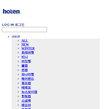
LOG IN
로그인
SHOP
ALL
NEW
WINTER
트래퍼햇
비니
버킷햇
볼캡
썬캡
파나마햇
헤어밴드
캠프캡
베레모
뉴스보이캡
헌팅캡
스냅백
페도라