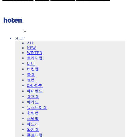
SHOP
ALL
NEW
WINTER
트래퍼햇
비니
버킷햇
볼캡
썬캡
파나마햇
헤어밴드
캠프캡
베레모
뉴스보이캡
헌팅캡
스냅백
페도라
와치캡
플로피햇