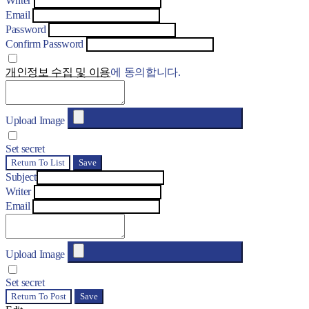
Writer
Email
Password
Confirm Password
개인정보 수집 및 이용
에 동의합니다.
Upload Image
Set secret
Return To List
Save
Subject
Writer
Email
Upload Image
Set secret
Return To Post
Save